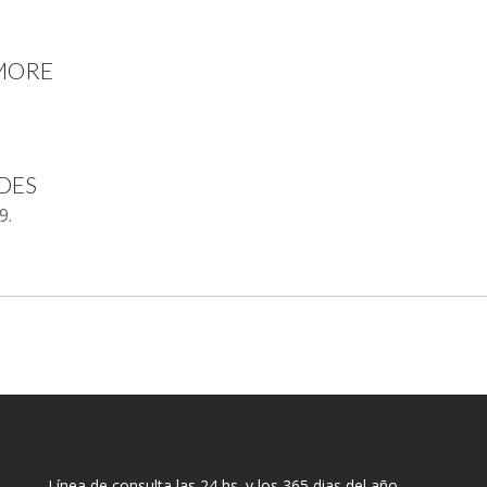
AMORE
LDES
9.
Línea de consulta las 24 hs. y los 365 dias del año